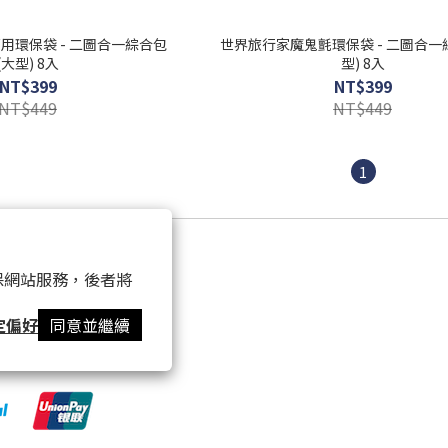
用環保袋 - 二圖合一綜合包
世界旅行家魔鬼氈環保袋 - 二圖合一綜
(大型) 8入
型) 8入
NT$399
NT$399
NT$449
NT$449
1
銷售據點
 以確保網站服務，後者將
Contact us
定偏好
同意並繼續