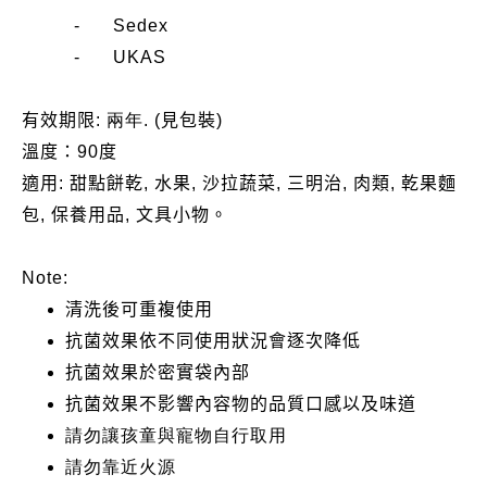
- Sedex
- UKAS
有效期限
:
兩年
. (
見包裝
)
溫度：
90
度
適用
:
甜點餅乾
,
水果
,
沙拉蔬菜
,
三明治
,
肉類
,
乾果麵
包
,
保養用品
,
文具小物。
Note:
清洗後可重複使用
抗菌效果依不同使用狀況會逐次降低
抗菌效果於密實袋內部
抗菌效果不影響內容物的品質口感以及味道
請勿讓孩童與寵物自行取用
請勿靠近火源