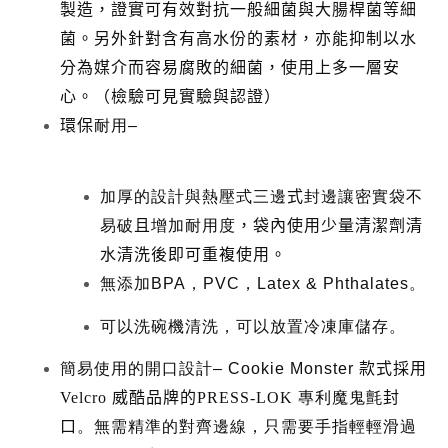
製造，證實可有效對抗一般細菌與大腸桿菌等細
菌。另外針對含有高水份的素材，亦能抑制以水
分為媒介而容易腐敗的細菌，使用上多一層安
心。（檢驗可見實驗與認證）
環保
耐用
–
加厚的設計與熱壓式三邊
式
封邊讓密實袋不
易破
且
增加耐用度
，袋內使用少量清潔劑清
水清洗後即可重複使用。
無添加
BPA
，
PVC
，
Latex & Phthalates。
可以洗碗機清洗，可以放置冷凍庫儲存。
簡易使用的開口設計
– Cookie Monster
款式採用
Velcro 威酷品牌的PRESS-LOK
專利魔鬼氈
封
口
。無需精準的對齊邊線，只需要手指輕輕滑過