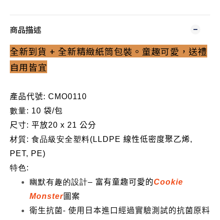
商品描述
全新到貨 + 全新精緻紙筒包裝。童趣可愛，送禮
自用皆宜
產品代號
:
CMO0110
數量
: 10
袋
/
包
尺寸
:
平放
20 x 21
公分
材質
:
食品級安全塑料
(LLDPE
線性低密度聚乙烯
,
PET, PE)
特色
:
幽默有趣的設計
–
富有童趣可愛的
Cookie
Monster
圖案
衛生抗菌
-
使用日本進口經過實驗測試的抗菌原料