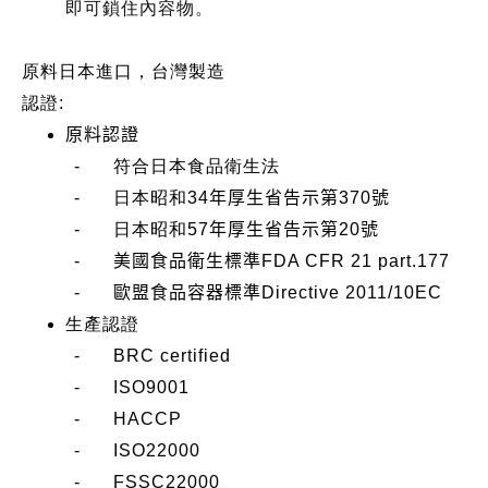
即可鎖住內容物。
原料日本進口，台灣製造
認證
:
原料認證
-
符合日本食品衛生法
-
日本昭和
34
年厚生省告示第
370
號
-
日本昭和
57
年厚生省告示第
20
號
-
美國食品衛生標準
FDA CFR 21 part.177
-
歐盟食品容器標準
Directive 2011/10EC
生產認證
- BRC certified
- ISO9001
- HACCP
- ISO22000
- FSSC22000