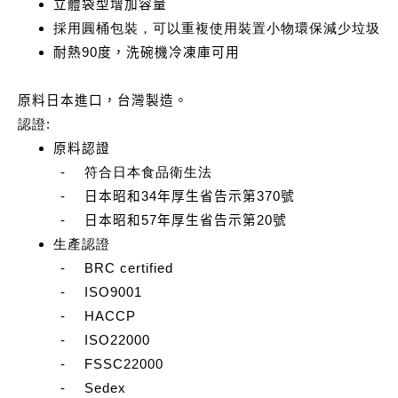
立體袋型增加容量
採用圓桶包裝，可以重複使用裝置小物環保減少垃圾
耐熱
90
度，洗碗機冷凍庫可用
原料日本進口，台灣製造。
認證
:
原料認證
-
符合日本食品衛生法
-
日本昭和
34
年厚生省告示第
370
號
-
日本昭和
57
年厚生省告示第
20
號
生產認證
-
BRC certified
-
ISO9001
-
HACCP
-
ISO22000
-
FSSC22000
-
Sedex