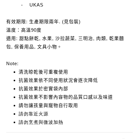
-
UKAS
有效期限
:
生產期限兩年
. (
見包裝
)
溫度：高溫
90
度
適用
:
甜點餅乾
,
水果
,
沙拉蔬菜
,
三明治
,
肉類
,
乾果麵
包
,
保養用品
,
文具小物
。
Note:
清洗晾乾後可重複使用
抗菌效果依不同使用狀況會逐次降低
抗菌效果於密實袋內部
抗菌效果不影響內容物的品質口感以及味道
請勿讓孩童與寵物自行取用
請勿靠近火源
請勿烹煮與微波加熱