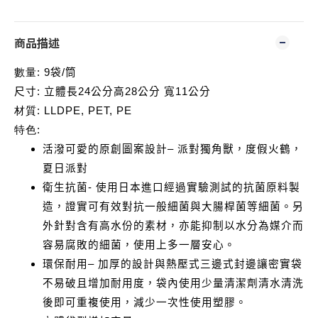
商品描述
數量
: 9
袋
/
筒
尺寸
:
立體
長
24
公分
高
28
公分
寬
11
公分
材質
: LLDPE
, PET, PE
特色
:
活潑可愛的原創圖案設計
–
派對獨角獸，度假火鶴，
夏日派對
衛生抗菌
-
使用日本進口經過實驗測試的抗菌原料製
造，證實可有效對抗一般細菌與大腸桿菌等細菌。另
外針對含有高水份的素材，亦能抑制以水分為媒介而
容易腐敗的細菌，使用上多一層安心。
環保耐用
–
加厚的設計與熱壓式三邊式封邊讓密實袋
不易破且增加耐用度
，袋內使用少量清潔劑清水清洗
後即可重複使用，減少一次性使用塑膠。