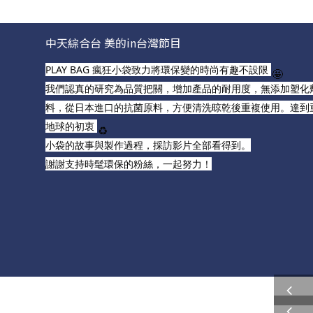
中天綜合台 美的in台灣節目
PLAY BAG 瘋狂小袋致力將環保變的時尚有趣不設限
🤩
我們認真的研究為品質把關，增加產品的耐用度，無添加塑化
料，從日本進口的抗菌原料，方便清洗晾乾後重複使用。達到
地球的初衷
♻️
小袋的故事與製作過程，採訪影片全部看得到。
謝謝支持時髦環保的粉絲，一起努力！
prev
prev