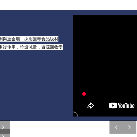
劑與重金屬，採用無毒食品級材
重複使用，垃圾減量，資源回收愛
next
prev
next
next