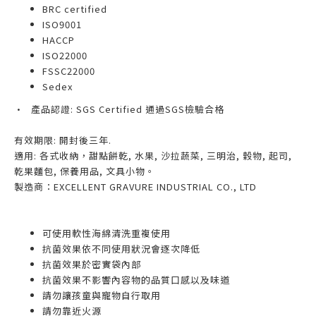
BRC certified
ISO9001
HACCP
ISO22000
FSSC22000
Sedex
•
產品認證: SGS Certified 通過SGS檢驗合格
有效期限: 開封後三年.
適用: 各式收納，甜點餅乾, 水果, 沙拉蔬菜, 三明治, 穀物, 起司,
乾果麵包, 保養用品, 文具小物。
製造商：EXCELLENT GRAVURE INDUSTRIAL CO., LTD
可使用軟性海綿清洗重複使用
抗菌效果依不同使用狀況會逐次降低
抗菌效果於密實袋內部
抗菌效果不影響內容物的品質口感以及味道
請勿讓孩童與寵物自行取用
請勿靠近火源