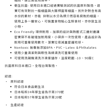
細削，適合高使用頻率。
衛生抗菌- 使用日本進口經過實驗測試的抗菌原料製造，證
實可有效對抗一般細菌與大腸桿菌等細菌。另外針對含有高
水份的素材，亦能 抑制以水分為媒介而容易腐敗的細菌，
使用上多一層安心。可裝置食物點心生鮮食材，亦存放生活
小物。
Eco Friendly 環保耐用 – 加厚的設計與熱壓式三邊封邊讓
密實袋不易破增加耐用度。小袋非一次性使用，產品設計為
耐用可重複使用數次，落實垃圾減量愛護地球。
Nontoxic 無毒無添加BPA，PVC，Latex ＆Phthalates
使用少量清潔劑與軟性海綿清洗可重複使用
可使用洗碗機清洗冷凍庫儲存，溫度範圍 -10 ~ 90度C
抗菌原料日本進口，全程台灣製造。
認證:
•
原料認證
符合日本食品衛生法
日本昭和34年厚生省告示第370號
日本昭和57年厚生省告示第20號
•
生產認證